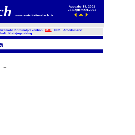
sch
Ausgabe 39, 2001
28.September.2001
www.amtsblatt-malsch.de
lizeiliche Kriminalprävention
DJO
DRK
Arbeitsmarkt
haft
Kreisjugendring
a
_