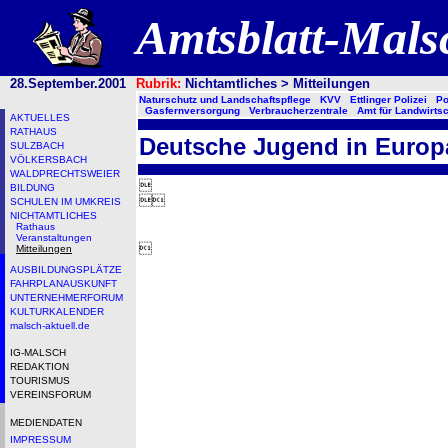
Amtsblatt-Mal
28.September.2001
Rubrik:
Nichtamtliches > Mitteilungen
Naturschutz und Landschaftspflege
KVV
Ettlinger Polizei
Po
Gasfernversorgung
Verbraucherzentrale
Amt für Landwirtsc
AKTUELLES
RATHAUS
Deutsche Jugend in Europ
SULZBACH
VÖLKERSBACH
WALDPRECHTSWEIER

BILDUNG

SCHULEN IM UMKREIS
NICHTAMTLICHES
Rathaus
Veranstaltungen

Mitteilungen
AUSBILDUNGSPLÄTZE
FAHRPLANAUSKUNFT
UNTERNEHMERFORUM
KULTURKALENDER
malsch-aktuell.de
IG-MALSCH
REDAKTION
TOURISMUS
VEREINSFORUM
MEDIENDATEN
IMPRESSUM