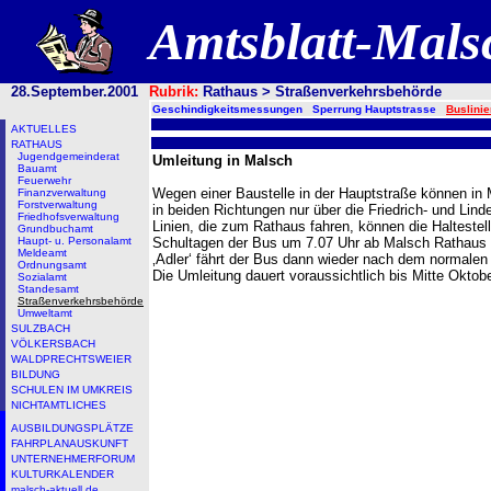
Amtsblatt-Mal
28.September.2001
Rubrik:
Rathaus > Straßenverkehrsbehörde
Geschindigkeitsmessungen
Sperrung Hauptstrasse
Buslini
AKTUELLES
RATHAUS
Jugendgemeinderat
Umleitung in Malsch
Bauamt
Feuerwehr
Wegen einer Baustelle in der Hauptstraße können in 
Finanzverwaltung
Forstverwaltung
in beiden Richtungen nur über die Friedrich- und Lin
Friedhofsverwaltung
Linien, die zum Rathaus fahren, können die Halteste
Grundbuchamt
Haupt- u. Personalamt
Schultagen der Bus um 7.07 Uhr ab Malsch Rathaus um
Meldeamt
‚Adler‘ fährt der Bus dann wieder nach dem normalen
Ordnungsamt
Die Umleitung dauert voraussichtlich bis Mitte Oktobe
Sozialamt
Standesamt
Straßenverkehrsbehörde
Umweltamt
SULZBACH
VÖLKERSBACH
WALDPRECHTSWEIER
BILDUNG
SCHULEN IM UMKREIS
NICHTAMTLICHES
AUSBILDUNGSPLÄTZE
FAHRPLANAUSKUNFT
UNTERNEHMERFORUM
KULTURKALENDER
malsch-aktuell.de