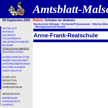
Amtsblatt-Mal
28.September.2001
Rubrik:
Schulen im Umkreis
Musikschule Ettlingen
Eichendorff Gymnasium
Albertus-Ma
Abendgymnasium Rastatt
AKTUELLES
RATHAUS
Anne-Frank-Realschule
SULZBACH
VÖLKERSBACH
WALDPRECHTSWEIER
BILDUNG
SCHULEN IM UMKREIS
NICHTAMTLICHES
AUSBILDUNGSPLÄTZE
FAHRPLANAUSKUNFT
UNTERNEHMERFORUM
KULTURKALENDER
malsch-aktuell.de
IG-MALSCH
REDAKTION
TOURISMUS
VEREINSFORUM
MEDIENDATEN
IMPRESSUM
DATENSCHUTZ
KONTAKT