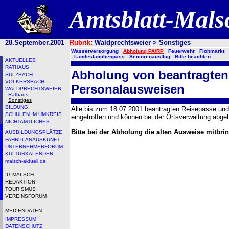
Amtsblatt-Mal
28.September.2001
Rubrik:
Waldprechtsweier > Sonstiges
Wasserversorgung
Abholung PA/RP
Feuerwehr
Flohmarkt
Landesfamilienpass
Seniorenausflug
Bitte beachten
AKTUELLES
RATHAUS
Abholung von beantragten
SULZBACH
VÖLKERSBACH
Personalausweisen
WALDPRECHTSWEIER
Rathaus
Sonstiges
BILDUNG
Alle bis zum 18.07.2001 beantragten Reisepässe un
SCHULEN IM UMKREIS
eingetroffen und können bei der Ortsverwaltung abge
NICHTAMTLICHES
Bitte bei der Abholung die alten Ausweise mitbri
AUSBILDUNGSPLÄTZE
FAHRPLANAUSKUNFT
UNTERNEHMERFORUM
KULTURKALENDER
malsch-aktuell.de
IG-MALSCH
REDAKTION
TOURISMUS
VEREINSFORUM
MEDIENDATEN
IMPRESSUM
DATENSCHUTZ